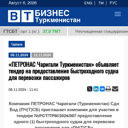
Август 6, 2026
ENG
TM
РУС
Toggl
navig
37,8 ТМТ
дная, сорт 1 (кг.)
ГТСБТ
Неочищенная глицирризино
Торговля
06.11.2024
12.11.2024
«ПЕТРОНАС Чаригали Туркменистан» объявляет
тендер на предоставление быстроходного судна
для перевозки пассажиров
06.11.2024 - 11:41
Компания ПЕТРОНАС Чаригали (Туркменистан) Сдн
Бхд (ПЧ(Т)СБ) приглашает компании для участия в
тендере №PCT/TPM/2024/007 предоставление
одного (1) быстроходного судна для перевозки
пассажиров для «ПЧ(Т)СБ»