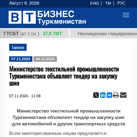
Август 6, 2026
ENG
TM
РУС
Toggl
navig
37,8 ТМТ
ная, сорт 1 (кг.)
ГТСБТ
Неочищенная глицирризинова
Торговля
07.11.2024
06.12.2024
Министерство текстильной промышленности
Туркменистана объявляет тендер на закупку
шин
07.11.2024 - 11:08
Министерство текстильной промышленности
Туркменистана объявляет тендер на закупку шин
для автомобилей и других транспортных средств
Всем заинтересованным лицам предлагается: