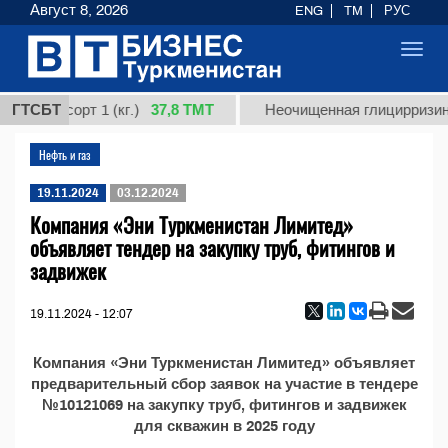
Август 8, 2026
ENG
TM
РУС
Toggl
navig
37,8 ТМТ
рдная, сорт 1 (кг.)
ГТСБТ
Неочищенная глицирризино
Нефть и газ
19.11.2024
03.12.2024
Компания «Эни Туркменистан Лимитед»
объявляет тендер на закупку труб, фитингов и
задвижек
19.11.2024 - 12:07
Компания «Эни Туркменистан Лимитед» объявляет
предварительный сбор заявок на участие в тендере
№10121069 на закупку труб, фитингов и задвижек
для скважин в 2025 году