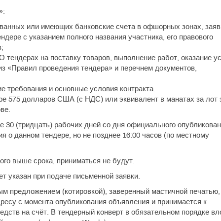
»:
рованных или имеющих банковские счета в офшорных зонах, заяв
ндере с указанием полного названия участника, его правового
;
О тендерах на поставку товаров, выполнение работ, оказание у
из «Правил проведения тендера» и перечнем документов,
е требования и основные условия контракта.
ре 575 долларов США (с НДС) или эквивалент в манатах за лот 
ве.
 30 (тридцать) рабочих дней со дня официального опубликован
 о данном тендере, но не позднее 16:00 часов (по местному
го выше срока, приниматься не будут.
т указан при подаче письменной заявки.
м предложением (котировкой), заверенный мастичной печатью,
ресу с момента опубликования объявления и принимается к
дств на счёт. В тендерный конверт в обязательном порядке вл