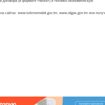
й договора (в формате «Word») и технико-экономическую
сайтах: www.turkmennebit.gov.tm, www.oilgas.gov.tm или полу