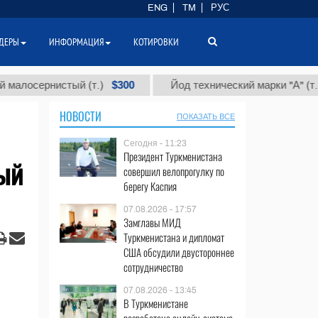
ENG
TM
РУС
ДЕРЫ
ИНФОРМАЦИЯ
КОТИРОВКИ
$300
$8
осернистый (т.)
Йод технический марки "А" (т.)
НОВОСТИ
ПОКАЗАТЬ ВСЕ
Сегодня - 11:23
Президент Туркменистана
ый
совершил велопрогулку по
берегу Каспия
07.08.2026 - 17:57
Замглавы МИД
Туркменистана и дипломат
США обсудили двустороннее
сотрудничество
07.08.2026 - 13:45
В Туркменистане