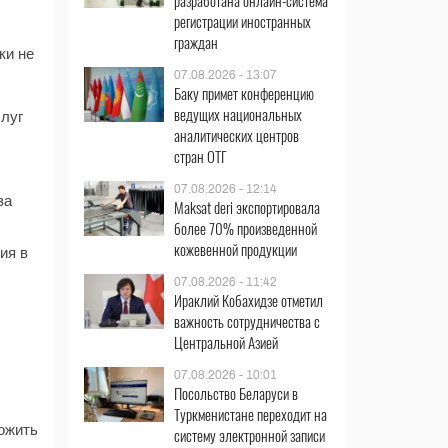
разработана онлайн-система
регистрации иностранных
граждан
ки не
07.08.2026 - 13:07
Баку примет конференцию
ведущих национальных
слуг
аналитических центров
стран ОТГ
07.08.2026 - 12:14
за
Maksat deri экспортировала
более 70% произведенной
кожевенной продукции
ия в
07.08.2026 - 11:42
Ираклий Кобахидзе отметил
важность сотрудничества с
Центральной Азией
07.08.2026 - 10:01
Посольство Беларуси в
Туркменистане переходит на
ожить
систему электронной записи