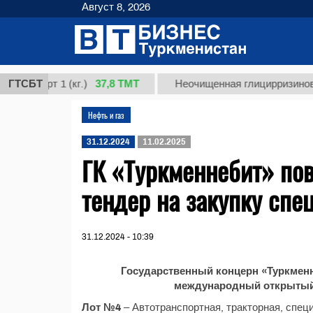
Август 8, 2026
37,8 ТМТ
 сорт 1 (кг.)
ГТСБТ
Неочищенная глицирризиновая ки
Нефть и газ
31.12.2024
11.02.2025
ГК «Туркменнебит» по
тендер на закупку спе
31.12.2024 - 10:39
Государственный концерн «Туркменн
международный открытый 
Лот №4
– Автотранспортная, тракторная, спец