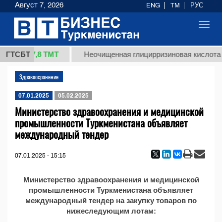
Август 7, 2026
ENG
TM
РУС
Toggl
navig
37,8 ТМТ
 (кг.)
ГТСБТ
Неочищенная глицирризиновая кислота 
Здравоохранение
07.01.2025
05.02.2025
Министерство здравоохранения и медицинской
промышленности Туркменистана объявляет
международный тендер
07.01.2025 - 15:15
Министерство здравоохранения и медицинской
промышленности Туркменистана объявляет
международный тендер на закупку товаров по
нижеследующим лотам: