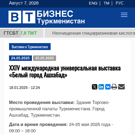
Август 7, 2026
ENG
TM
РУС
Toggl
navig
37,8 ТМТ
 (кг.)
ГТСБТ
Неочищенная глицирризиновая кислота 
Выставки в Туркменистане
24.05.2025
25.05.2025
XXIV международная универсальная выставка
«Белый город Ашхабад»
18.01.2025 - 12:24
Место проведения выставки:
Здание Торгово-
промышленной палаты Туркменистана. Город
Ашхабад, Туркменистан.
Дата и время проведения:
24-25 мая 2025 года -
09:00 – 18:00