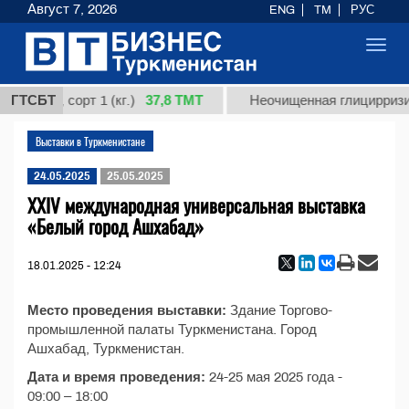
Август 7, 2026
ENG
TM
РУС
Toggl
navig
37,8 ТМТ
ардная, сорт 1 (кг.)
ГТСБТ
Неочищенная глицирризин
Выставки в Туркменистане
24.05.2025
25.05.2025
XXIV международная универсальная выставка
«Белый город Ашхабад»
18.01.2025 - 12:24
Место проведения выставки:
Здание Торгово-
промышленной палаты Туркменистана. Город
Ашхабад, Туркменистан.
Дата и время проведения:
24-25 мая 2025 года -
09:00 – 18:00