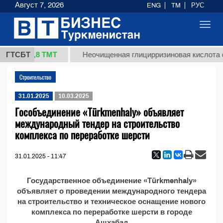
Август 7, 2026
ENG
TM
РУС
Toggl
navig
37,8 ТМТ
(кг.)
ГТСБТ
Неочищенная глицирризиновая кислота с
Строительство
31.01.2025
10.03.2025
Гособъединение «Тürkmenhaly» объявляет
международный тендер на строительство
комплекса по переработке шерсти
31.01.2025 - 11:47
Государственное объединение «Тürkmenhaly»
объявляет о проведении международного тендера
на строительство и техническое оснащение нового
комплекса по переработке шерсти в городе
Ашхабад