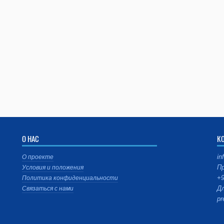
О НАС
К
in
О проекте
Пр
Условия и положения
+9
Политика конфиденциальности
Дл
Связаться с нами
pr