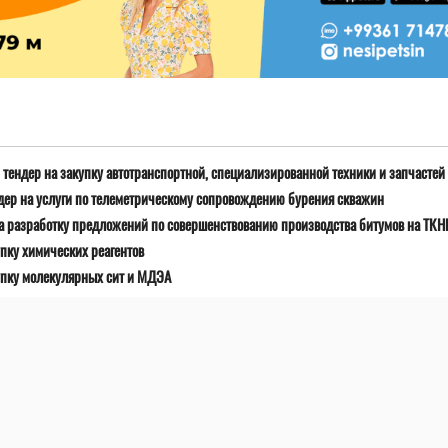
тендер на закупку автотранспортной, специализированной техники и запчастей
дер на услуги по телеметрическому сопровождению бурения скважин
а разработку предложений по совершенствованию производства битумов на ТК
пку химических реагентов
упку молекулярных сит и МДЭА