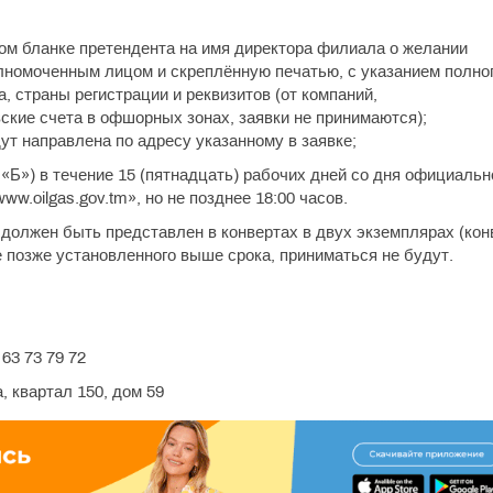
ом бланке претендента на имя директора филиала о желании
лномоченным лицом и скреплённую печатью, с указанием полно
а, страны регистрации и реквизитов (от компаний,
кие счета в офшорных зонах, заявки не принимаются);
ут направлена по адресу указанному в заявке;
«Б») в течение 15 (пятнадцать) рабочих дней со дня официальн
ww.oilgas.gov.tm», но не позднее 18:00 часов.
должен быть представлен в конвертах в двух экземплярах (кон
 позже установленного выше срока, приниматься не будут.
63 73 79 72
, квартал 150, дом 59