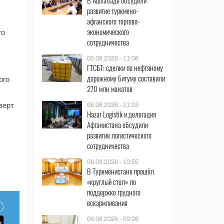
В Ашхабаде обсудили
развитие туркмено-
афганского торгово-
экономического
го
сотрудничества
06.08.2026 - 11:06
ГТСБТ: сделки по нефтяному
дорожному битуму составили
ого
270 млн манатов
верт
06.08.2026 - 11:03
Hazar Logistik и делегация
Афганистана обсудили
развитие логистического
сотрудничества
06.08.2026 - 10:55
В Туркменистане прошёл
«круглый стол» по
поддержке грудного
вскармливания
06.08.2026 - 09:26