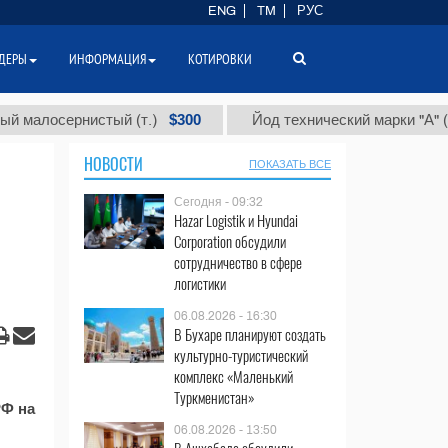
ENG
TM
РУС
ДЕРЫ
ИНФОРМАЦИЯ
КОТИРОВКИ
$300
$
лосернистый (т.)
Йод технический марки "А" (т.)
НОВОСТИ
ПОКАЗАТЬ ВСЕ
Сегодня - 09:32
Hazar Logistik и Hyundai
Corporation обсудили
сотрудничество в сфере
логистики
06.08.2026 - 16:30
В Бухаре планируют создать
культурно-туристический
комплекс «Маленький
Туркменистан»
РФ на
06.08.2026 - 13:50