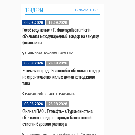
ТЕНДЕРЫ
ПОКАЗАТЬ ВСЕ
06.08.2026
16.09.2026
Гособъединение «Türkmengallaönümleri»
объявляет международный тендер на закупку
фостоксина
г. Ашхабад, Арчабил шаёлы 92
06.08.2026
26.08.2026
Хякимлик города Балканабат объявляет тендер
на строительство жилых домов коттеджного
типа
Балканский велаят, г. Балканабат
03.08.2026
28.08.2026
Филиал ПАО «Татнефть» в Туркменистане
объявляет тендер по аренде блока тонкой
очистки бурового раствора
Туркменистан, г. Балканабад, ул. Т. Сатылова,