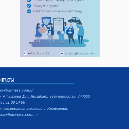
ОНТАКТЫ
fo@business.com.tm
. А.Ниязова 157, Ашгабат, Туркменистан, 744000
93 61 89 14 98
я размещения вакансий и объявлений:
ess@business.com.tm