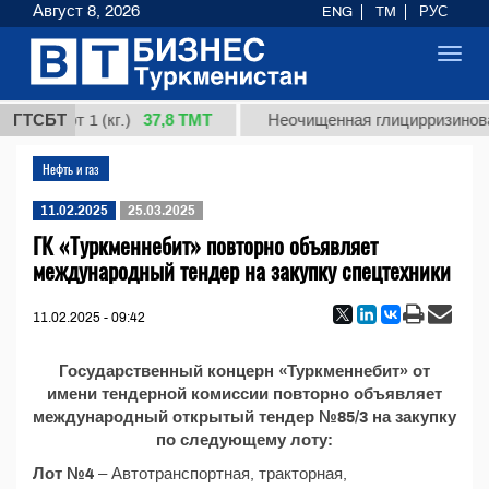
Август 8, 2026
ENG
TM
РУС
Toggl
navig
37,8 ТМТ
я, сорт 1 (кг.)
ГТСБТ
Неочищенная глицирризиновая
Нефть и газ
11.02.2025
25.03.2025
ГК «Туркменнебит» повторно объявляет
международный тендер на закупку спецтехники
11.02.2025 - 09:42
Государственный концерн «Туркменнебит» от
имени тендерной комиссии повторно объявляет
международный открытый тендер №85/3 на закупку
по следующему лоту:
Лот №4
– Автотранспортная, тракторная,