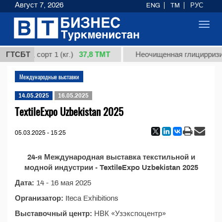
Август 7, 2026
ENG
TM
РУС
Toggl
navig
37,8 ТМТ
ардная, сорт 1 (кг.)
ГТСБТ
Неочищенная глицирризин
Международные выставки
14.05.2025
16.05.2025
TextileExpo Uzbekistan 2025
05.03.2025 - 15:25
24-я Международная выставка текстильной и
модной индустрии - TextileExpo Uzbekistan 2025
Дата:
14 - 16 мая 2025
Организатор:
Iteca Exhibitions
Выставочный центр:
НВК «Узэкспоцентр»