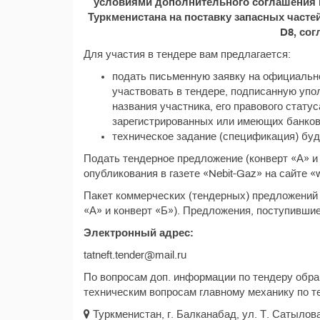
условиями дополнительного соглашения к
Туркменистана на поставку запасных част
D8, со
Для участия в тендере вам предлагается:
подать письменную заявку на официальн
участвовать в тендере, подписанную упо
названия участника, его правового статус
зарегистрированных или имеющих банковс
техническое задание (спецификация) буд
Подать тендерное предложение (конверт «А» и 
опубликования в газете «Nebit-Gaz» на сайте «w
Пакет коммерческих (тендерных) предложений 
«А» и конверт «Б»). Предложения, поступившие
Электронный адрес:
tatneft.tender@mail.ru
По вопросам доп. информации по тендеру обра
техническим вопросам главному механику по те
Туркменистан, г. Балканабад, ул. Т. Сатылова