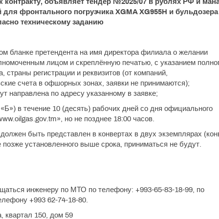
 контракту, объявляет тендер №2025/07 в рублях РФ и ман
ей для фронтального погрузчика XGMA XG955H и бульдозера
гласно техническому заданию
ом бланке претендента на имя директора филиала о желании
лномоченным лицом и скреплённую печатью, с указанием полно
а, страны регистрации и реквизитов (от компаний,
кие счета в офшорных зонах, заявки не принимаются);
ут направлена по адресу указанному в заявке;
«Б») в течение 10 (десять) рабочих дней со дня официального
ww.oilgas.gov.tm», но не позднее 18:00 часов.
должен быть представлен в конвертах в двух экземплярах (кон
 позже установленного выше срока, приниматься не будут.
щаться инженеру по МТО по телефону: +993-65-83-18-99, по
лефону +993 62-74-18-80.
, квартал 150, дом 59