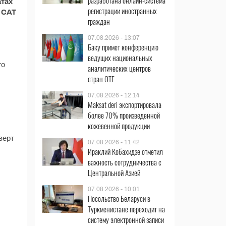
разработана онлайн-система
атах
регистрации иностранных
 CAT
граждан
07.08.2026 - 13:07
Баку примет конференцию
ведущих национальных
го
аналитических центров
стран ОТГ
07.08.2026 - 12:14
Maksat deri экспортировала
более 70% произведенной
кожевенной продукции
верт
07.08.2026 - 11:42
Ираклий Кобахидзе отметил
важность сотрудничества с
Центральной Азией
07.08.2026 - 10:01
Посольство Беларуси в
Туркменистане переходит на
систему электронной записи