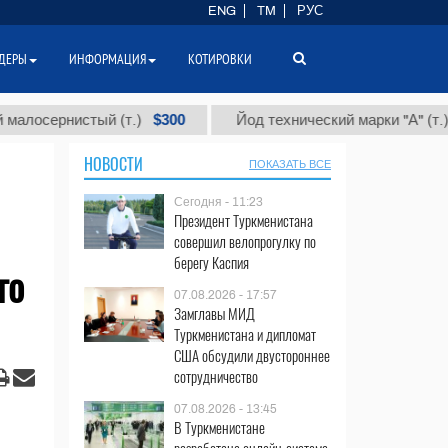
ENG
TM
РУС
ДЕРЫ
ИНФОРМАЦИЯ
КОТИРОВКИ
$300
$86
осернистый (т.)
Йод технический марки "А" (т.)
НОВОСТИ
ПОКАЗАТЬ ВСЕ
Сегодня - 11:23
Президент Туркменистана
совершил велопрогулку по
берегу Каспия
го
07.08.2026 - 17:57
Замглавы МИД
Туркменистана и дипломат
США обсудили двустороннее
сотрудничество
07.08.2026 - 13:45
В Туркменистане