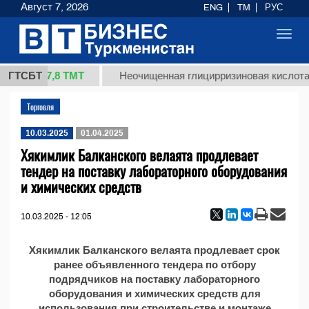
Август 7, 2026
ENG
TM
РУС
Toggl
navig
37,8 ТМТ
 (кг.)
ГТСБТ
Неочищенная глицирризиновая кислота 
Торговля
10.03.2025
01.04.2025
Хякимлик Балканского велаята продлевает
тендер на поставку лабораторного оборудования
и химических средств
10.03.2025 - 12:05
Хякимлик Балканского велаята продлевает срок
ранее объявленного тендера по отбору
подрядчиков на поставку лабораторного
оборудования и химических средств для
использования при строительстве и монтаже