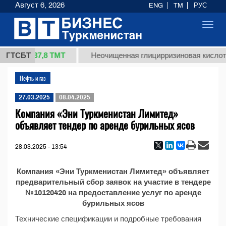
Август 6, 2026
ENG
TM
РУС
Toggl
navig
37,8 ТМТ
1 (кг.)
ГТСБТ
Неочищенная глицирризиновая кислота
Нефть и газ
27.03.2025
08.04.2025
Компания «Эни Туркменистан Лимитед»
объявляет тендер по аренде бурильных ясов
28.03.2025 - 13:54
Компания «Эни Туркменистан Лимитед» объявляет
предварительный сбор заявок на участие в тендере
№10120420 на предоставление услуг по аренде
бурильных ясов
Технические спецификации и подробные требования