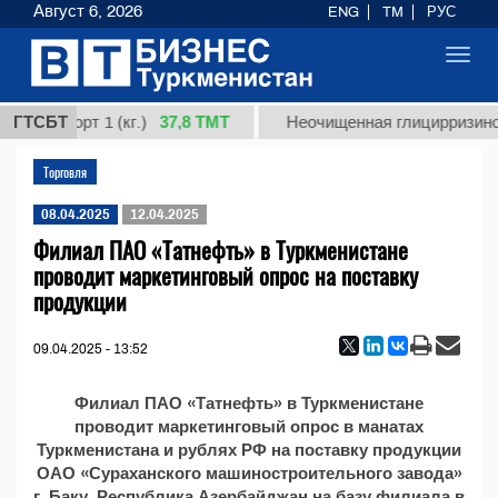
Август 6, 2026
ENG
TM
РУС
Toggl
navig
37,8 ТМТ
ная, сорт 1 (кг.)
ГТСБТ
Неочищенная глицирризинов
Торговля
08.04.2025
12.04.2025
Филиал ПАО «Татнефть» в Туркменистане
проводит маркетинговый опрос на поставку
продукции
09.04.2025 - 13:52
Филиал ПАО «Татнефть» в Туркменистане
проводит маркетинговый опрос в манатах
Туркменистана и рублях РФ на поставку продукции
ОАО «Сураханского машиностроительного завода»
г. Баку, Республика Азербайджан на базу филиала в