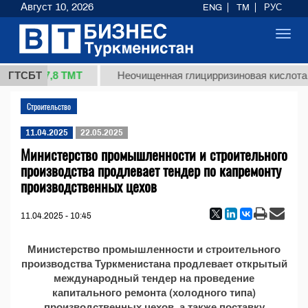
Август 10, 2026
ENG
TM
РУС
Toggl
navig
37,8 ТМТ
 (кг.)
ГТСБТ
Неочищенная глицирризиновая кислота 
Строительство
11.04.2025
22.05.2025
Министерство промышленности и строительного
производства продлевает тендер по капремонту
производственных цехов
11.04.2025 - 10:45
Министерство промышленности и строительного
производства Туркменистана продлевает открытый
международный тендер на проведение
капитального ремонта (холодного типа)
производственных цехов, а также поставку