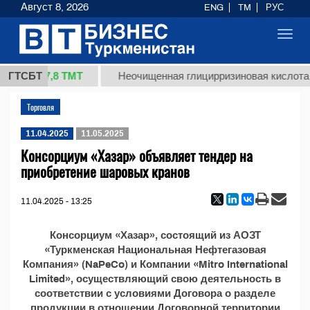
Август 8, 2026
ENG
TM
РУС
Toggl
navig
37,8 ТМТ
(кг.)
ГТСБТ
Неочищенная глицирризиновая кислота с
Торговля
11.04.2025
11.05.2025
Консорциум «Хазар» объявляет тендер на
приобретение шаровых кранов
11.04.2025 - 13:25
Консорциум «Хазар», состоящий из АОЗТ
«Туркменская Национальная Нефтегазовая
Компания» (NaPeCo) и Компании «Mitro International
Limited», осуществляющий свою деятельность в
соответствии с условиями Договора о разделе
продукции в отношении Договорной территории