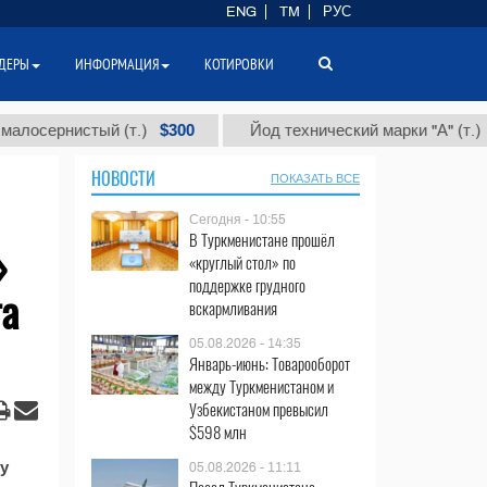
ENG
TM
РУС
ДЕРЫ
ИНФОРМАЦИЯ
КОТИРОВКИ
$300
$86
сернистый (т.)
Йод технический марки "А" (т.)
НОВОСТИ
ПОКАЗАТЬ ВСЕ
Сегодня - 10:55
В Туркменистане прошёл
»
«круглый стол» по
поддержке грудного
та
вскармливания
05.08.2026 - 14:35
Январь-июнь: Товарооборот
между Туркменистаном и
Узбекистаном превысил
$598 млн
у
05.08.2026 - 11:11