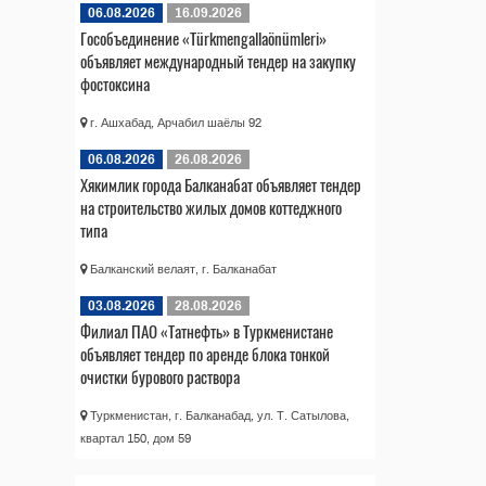
06.08.2026
16.09.2026
Гособъединение «Türkmengallaönümleri»
объявляет международный тендер на закупку
фостоксина
г. Ашхабад, Арчабил шаёлы 92
06.08.2026
26.08.2026
Хякимлик города Балканабат объявляет тендер
на строительство жилых домов коттеджного
типа
Балканский велаят, г. Балканабат
03.08.2026
28.08.2026
Филиал ПАО «Татнефть» в Туркменистане
объявляет тендер по аренде блока тонкой
очистки бурового раствора
Туркменистан, г. Балканабад, ул. Т. Сатылова,
квартал 150, дом 59