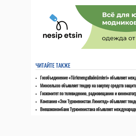
ЧИТАЙТЕ ТАКЖЕ
Гособъединение «Türkmengallaönümleri» объявляет меж
Минсельхоз объявляет тендер на закупку средств защит
Госкомитет по телевидению, радиовещанию и кинематог
Компания «Эни Туркменистан Лимитед» объявляет тенде
Внешэкономбанк Туркменистана объявляет международны