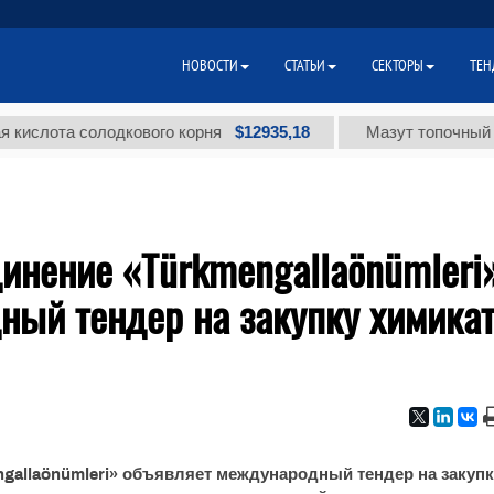
НОВОСТИ
СТАТЬИ
СЕКТОРЫ
ТЕН
$12935,18
лота солодкового корня
Мазут топочный мало
инение «Türkmengallaönümleri
ный тендер на закупку химика
gallaönümleri» объявляет международный тендер на закупк