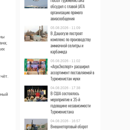
Посол Туркменистана
обсудил с главой JATA
организацию прямого
авиасообщения
05.08.2026 - 11:09
В Дашогузе построят
аны
комплекс по производству
ана;
аммиачной селитры и
хих
карбамида
05.08.2026 - 11:02
«АгроЭкспорт» расширил
ассортимент поставляемой в
чёт.
Туркменистан муки
04.08.2026 - 17:38
В США состоялось
ьный
мероприятие к 35-й
годовщине независимости
Туркменистана
04.08.2026 - 16:57
Внешнеторговый оборот