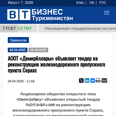
Август 7, 2026
ENG
TM
РУС
Toggl
navig
37,8 ТМТ
 (кг.)
ГТСБТ
Неочищенная глицирризиновая кислота 
Строительство
28.04.2025
09.06.2025
АООТ «Демирёллары» объявляет тендер на
реконструкцию железнодорожного пропускного
пункта Серахс
28.04.2025 - 11:49
Акционерное общество открытого типа
«Demirýollary» объявляет открытый тендер
№DÝ/AGPJ-049 на реконструкцию
железнодорожного пропускного пункта Серахс,
расположенного на железнодорожной станции