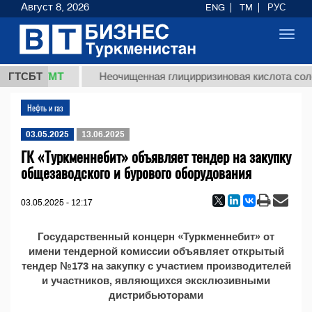
Август 8, 2026
ENG
TM
РУС
Toggl
navig
37,8 ТМТ
)
ГТСБТ
Неочищенная глицирризиновая кислота солод
Нефть и газ
03.05.2025
13.06.2025
ГК «Туркменнебит» объявляет тендер на закупку
общезаводского и бурового оборудования
03.05.2025 - 12:17
Государственный концерн «Туркменнебит» от
имени тендерной комиссии объявляет открытый
тендер №173 на закупку с участием производителей
и участников, являющихся эксклюзивными
дистрибьюторами