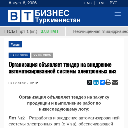
Август 6, 2026
ENG
TM
РУС
Toggl
navig
37,8 ТМТ
ная, сорт 1 (кг.)
ГТСБТ
Неочищенная глицирризинов
Услуги
07.05.2025
22.05.2025
Организация объявляет тендер на внедрение
автоматизированной системы электронных виз
07.05.2025 - 13:12
Организация объявляет тендер на закупку
продукции и выполнение работ по
нижеследующему лоту:
Лот №2
– Разработка и внедрение автоматизированной
системы электронных виз (e-Visa), обеспечивающей