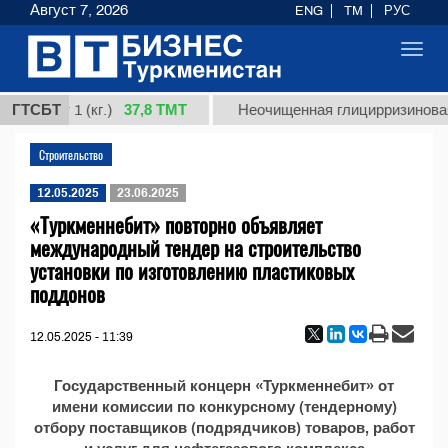
Август 7, 2026
ENG
TM
РУС
Toggl
navig
37,8 ТМТ
, сорт 1 (кг.)
ГТСБТ
Неочищенная глицирризиновая 
Строительство
12.05.2025
23.06.2025
«Туркменнебит» повторно объявляет
международный тендер на строительство
установки по изготовлению пластиковых
поддонов
12.05.2025 - 11:39
Государственный концерн «Туркменнебит» от
имени комиссии по конкурсному (тендерному)
отбору поставщиков (подрядчиков) товаров, работ