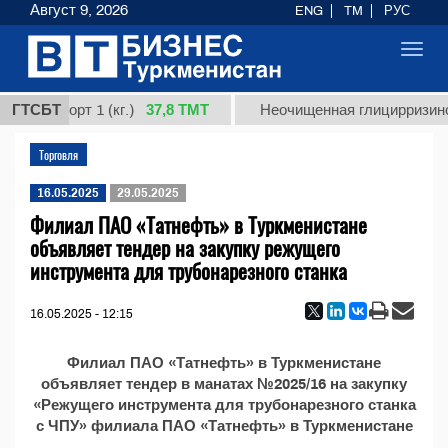
Август 9, 2026
ENG
TM
РУС
Toggl
navig
37,8 ТМТ
дная, сорт 1 (кг.)
ГТСБТ
Неочищенная глицирризинов
Торговля
16.05.2025
29.05.2025
Филиал ПАО «Татнефть» в Туркменистане
объявляет тендер на закупку режущего
инструмента для трубонарезного станка
16.05.2025 - 12:15
Филиал ПАО «Татнефть» в Туркменистане
объявляет тендер в манатах №2025/16 на закупку
«Режущего инструмента для трубонарезного станка
с ЧПУ» филиала ПАО «Татнефть» в Туркменистане