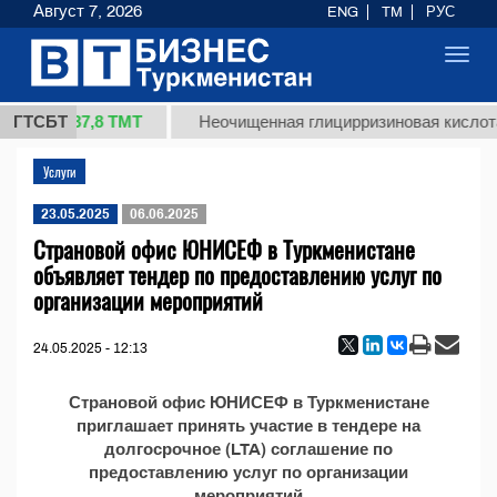
Август 7, 2026
ENG
TM
РУС
Toggl
navig
37,8 ТМТ
1 (кг.)
ГТСБТ
Неочищенная глицирризиновая кислота
Услуги
23.05.2025
06.06.2025
Страновой офис ЮНИСЕФ в Туркменистане
объявляет тендер по предоставлению услуг по
организации мероприятий
24.05.2025 - 12:13
Страновой офис ЮНИСЕФ в Туркменистане
приглашает принять участие в тендере на
долгосрочное (LTA) соглашение по
предоставлению услуг по организации
мероприятий