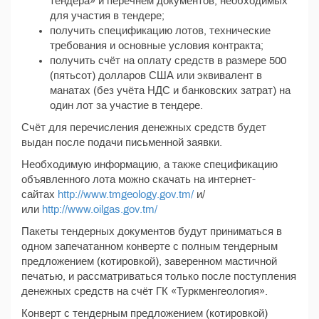
тендера» и перечнем документов, необходимых
для участия в тендере;
получить спецификацию лотов, технические
требования и основные условия контракта;
получить счёт на оплату средств в размере 500
(пятьсот) долларов США или эквивалент в
манатах (без учёта НДС и банковских затрат) на
один лот за участие в тендере.
Счёт для перечисления денежных средств будет
выдан после подачи письменной заявки.
Необходимую информацию, а также спецификацию
объявленного лота можно скачать на интернет-
сайтах
http://www.tmgeology.gov.tm/
и/
или
http://www.oilgas.gov.tm/
Пакеты тендерных документов будут приниматься в
одном запечатанном конверте с полным тендерным
предложением (котировкой), заверенном мастичной
печатью, и рассматриваться только после поступления
денежных средств на счёт ГК «Туркменгеология».
Конверт с тендерным предложением (котировкой)