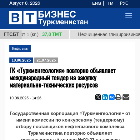
Август 8, 2026
ENG
TM
РУС
Toggl
navig
37,8 ТМТ
ая, сорт 1 (кг.)
ГТСБТ
Неочищенная глицирризиновая
Нефть и газ
10.06.2025
21.07.2025
ГК «Туркменгеология» повторно объявляет
международный тендер на закупку
материально-технических ресурсов
10.06.2025 - 14:26
Государственная корпорация «Туркменгеология» от
имени комиссии по конкурсному (тендерному)
отбору поставщиков нефтегазового комплекса
Туркменистана повторно объявляет
международный тендер №01/23 на закупку