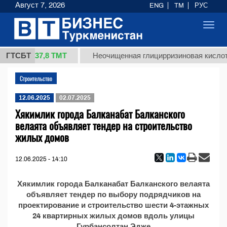
Август 7, 2026
ENG
TM
РУС
Toggl
navig
37,8 ТМТ
 1 (кг.)
ГТСБТ
Неочищенная глицирризиновая кислота
Строительство
12.06.2025
02.07.2025
Хякимлик города Балканабат Балканского
велаята объявляет тендер на строительство
жилых домов
12.06.2025 - 14:10
Хякимлик города Балканабат Балканского велаята
объявляет тендер по выбору подрядчиков на
проектирование и строительство шести 4-этажных
24 квартирных жилых домов вдоль улицы
Гурбансолтан Эдже