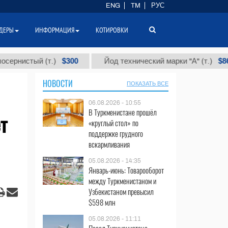
ENG
TM
РУС
ДЕРЫ
ИНФОРМАЦИЯ
КОТИРОВКИ
$300
$86 000
нистый (т.)
Йод технический марки "А" (т.)
НОВОСТИ
ПОКАЗАТЬ ВСЕ
06.08.2026 - 10:55
В Туркменистане прошёл
т
«круглый стол» по
поддержке грудного
вскармливания
05.08.2026 - 14:35
Январь-июнь: Товарооборот
между Туркменистаном и
Узбекистаном превысил
$598 млн
05.08.2026 - 11:11