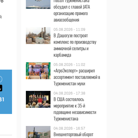
Посол Туркменистана
го
обсудил с главой JATA
организацию прямого
й
авиасообщения
05.08.2026 - 11:09
В Дашогузе построят
комплекс по производству
аммиачной селитры и
карбамида
05.08.2026 - 11:02
«АгроЭкспорт» расширил
ассортимент поставляемой в
Туркменистан муки
04.08.2026 - 17:38
В США состоялось
мероприятие к 35-й
годовщине независимости
Туркменистана
04.08.2026 - 16:57
Внешнеторговый оборот