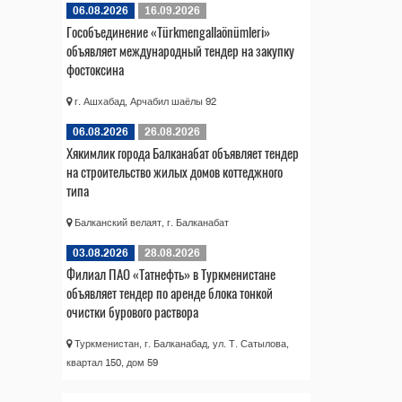
06.08.2026
16.09.2026
Гособъединение «Türkmengallaönümleri»
объявляет международный тендер на закупку
фостоксина
г. Ашхабад, Арчабил шаёлы 92
06.08.2026
26.08.2026
Хякимлик города Балканабат объявляет тендер
на строительство жилых домов коттеджного
типа
Балканский велаят, г. Балканабат
03.08.2026
28.08.2026
Филиал ПАО «Татнефть» в Туркменистане
объявляет тендер по аренде блока тонкой
очистки бурового раствора
Туркменистан, г. Балканабад, ул. Т. Сатылова,
квартал 150, дом 59