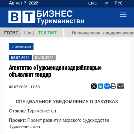
Август 7, 2026
ENG
TM
РУС
Toggl
navig
37,8 ТМТ
 сорт 1 (кг.)
ГТСБТ
Неочищенная глицирризиновая к
Строительство
02.07.2025
01.10.2025
Агентство «Туркмендениздеряёллары»
объявляет тендер
02.07.2025 - 17:58
СПЕЦИАЛЬНОЕ УВЕДОМЛЕНИЕ О ЗАКУПКАХ
Страна:
Туркменистан
Проект:
Проект развития морского судоходства
Туркменистана