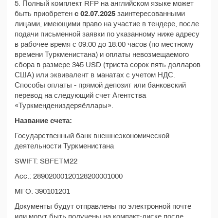
5. Полный комплект RFP на английском языке может
быть приобретен
с 02.07.2025
заинтересованными
лицами, имеющими право на участие в тендере, после
подачи письменной заявки по указанному ниже адресу
в рабочее время с 09:00 до 18:00 часов (по местному
времени Туркменистана) и оплаты невозмещаемого
сбора в размере 345 USD (триста сорок пять долларов
США) или эквивалент в манатах с учетом НДС.
Способы оплаты - прямой депозит или банковский
перевод на следующий счет Агентства
«Туркмендениздеряёллары».
Название счета:
Государственный банк внешнеэкономической
деятельности Туркменистана
SWIFT: SBFETM22
Acc.: 28902000120128200001000
MFO: 390101201
Документы будут отправлены по электронной почте
или могут быть получены на компакт-диске после