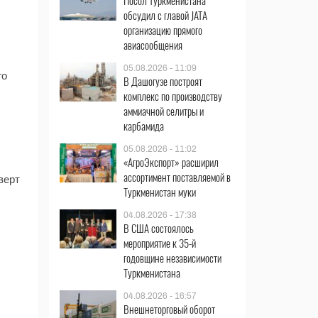
Посол Туркменистана
обсудил с главой JATA
организацию прямого
авиасообщения
05.08.2026 - 11:09
го
В Дашогузе построят
комплекс по производству
аммиачной селитры и
карбамида
05.08.2026 - 11:02
«АгроЭкспорт» расширил
ассортимент поставляемой в
верт
Туркменистан муки
04.08.2026 - 17:38
В США состоялось
мероприятие к 35-й
годовщине независимости
Туркменистана
04.08.2026 - 16:57
Внешнеторговый оборот