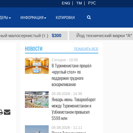
ENG
TM
РУС
ДЕРЫ
ИНФОРМАЦИЯ
КОТИРОВКИ
$300
$
алосернистый (т.)
Йод технический марки "А" (т.)
НОВОСТИ
ПОКАЗАТЬ ВСЕ
Сегодня - 10:55
В Туркменистане прошёл
«круглый стол» по
поддержке грудного
вскармливания
05.08.2026 - 14:35
Январь-июнь: Товарооборот
между Туркменистаном и
Узбекистаном превысил
$598 млн
05.08.2026 - 11:11