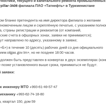
гностики, текущего и капитального ремонта промышленных
terpillar-3406 филиала ПАО «Татнефть» в Туркменистане
ом бланке претендента на имя директора филиала о желании
лномоченным лицом и скреплённую печатью, с указанием полно
а, страны регистрации и реквизитов (от компаний,
кие счета в офшорных зонах, заявки не принимаются);
т направлено по адресу, указанному в заявке;
«Б») в течение 10 (десять) рабочих дней со дня официального
ww.oilgas.gov.tm», но не позднее 18:00 часов.
должен быть представлен в конвертах в двух экземплярах (кон
 позже установленного выше срока, приниматься не будут.
 заявки:
 к инженеру МТО
+993-61-49-57-47
 механику
+993-62-74-18-80
, квартал 150, дом 59