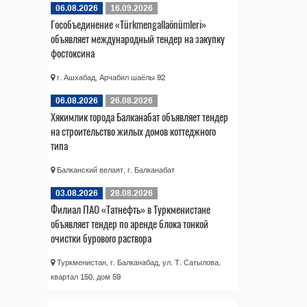
06.08.2026
16.09.2026
Гособъединение «Türkmengallaönümleri»
объявляет международный тендер на закупку
фостоксина
г. Ашхабад, Арчабил шаёлы 92
06.08.2026
26.08.2026
Хякимлик города Балканабат объявляет тендер
на строительство жилых домов коттеджного
типа
Балканский велаят, г. Балканабат
03.08.2026
28.08.2026
Филиал ПАО «Татнефть» в Туркменистане
объявляет тендер по аренде блока тонкой
очистки бурового раствора
Туркменистан, г. Балканабад, ул. Т. Сатылова,
квартал 150, дом 59