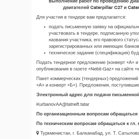
выполнение работ по проведению диа
двигателей Caterpillar C27 и Ca
Для участия в тендере вам предлагается:
подать письменную заявку на официальн
участвовать в тендере, подписанную упо
названия участника, его правового статус
зарегистрированных или имеющих банковс
техническое задание (спецификация) буду
Подать тендерное предложение (конверт «А» и 
опубликования в газете «Nebit-Gaz» на сайте «w
Пакет коммерческих (тендерных) предложений 
«А» и конверт «Б»). Предложения, поступившие
Электронный адрес для подачи письменной
KurbanovAA@tatneft.tatar
По организационным вопросам обращаться
По техническим вопросам обращаться к гл.
Туркменистан, г. Балканабад, ул. Т. Сатылова