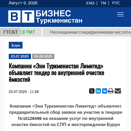
Август 9, 2026
ENG
TM
РУС
Toggl
navig
37,8 ТМТ
 (кг.)
ГТСБТ
Неочищенная глицирризиновая кислота 
Услуги
23.07.2025
04.08.2025
Компания «Эни Туркменистан Лимитед»
объявляет тендер по внутренней очистке
ёмкостей
23.07.2025 - 11:56
Компания «Эни Туркменистан Лимитед» объявляет
предварительный сбор заявок на участие в тендере
№10126498 на оказание услуг по внутренней
очистке ёмкостей на СПП и месторождении Бурун