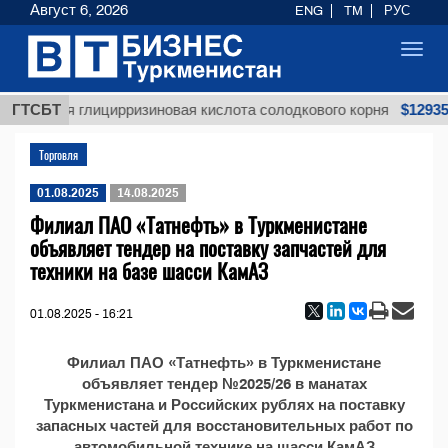
Август 6, 2026
ENG
TM
РУС
Toggl
navig
$12935,
ищенная глицирризиновая кислота солодкового корня
ГТСБТ
Торговля
01.08.2025
14.08.2025
Филиал ПАО «Татнефть» в Туркменистане
объявляет тендер на поставку запчастей для
техники на базе шасси КамАЗ
01.08.2025 - 16:21
Филиал ПАО «Татнефть» в Туркменистане
объявляет тендер №2025/26 в манатах
Туркменистана и Российских рублях на поставку
запасных частей для восстановительных работ по
автомобильной технике на шасси КамАЗ