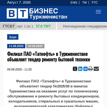
Август 7, 2026
ENG
TM
РУС
Toggl
navig
37,8 ТМТ
дная, сорт 1 (кг.)
ГТСБТ
Неочищенная глицирризинов
Услуги
11.08.2025
22.08.2025
Филиал ПАО «Татнефть» в Туркменистане
объявляет тендер ремонту бытовой техники
09.08.2025 - 11:25
Филиал ПАО «Татнефть» в Туркменистане
объявляет тендер №2025/30 в манатах
Туркменистана на оказание услуг по техническому
обслуживанию и ремонту бытовых кондиционеров,
холодильников, стиральных и сушильных машин,
водонагревателей электрических (бойлеры)