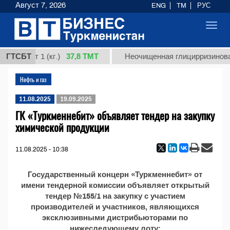
Август 7, 2026
ENG
TM
РУС
Toggl
navig
37,8 ТМТ
я, сорт 1 (кг.)
ГТСБТ
Неочищенная глицирризиновая 
Нефть и газ
11.08.2025
19.09.2025
ГК «Туркменнебит» объявляет тендер на закупку
химической продукции
11.08.2025 - 10:38
Государственный концерн «Туркменнебит» от
имени тендерной комиссии объявляет открытый
тендер №155/1 на закупку с участием
производителей и участников, являющихся
эксклюзивными дистрибьюторами по
нижеследующему лоту: