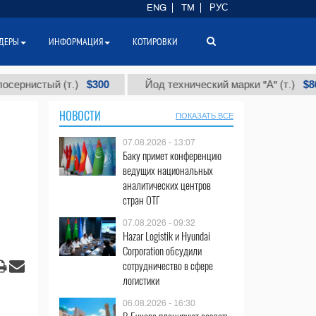
ENG
TM
РУС
ДЕРЫ
ИНФОРМАЦИЯ
КОТИРОВКИ
$300
$86 00
нистый (т.)
Йод технический марки "А" (т.)
НОВОСТИ
ПОКАЗАТЬ ВСЕ
07.08.2026 - 13:07
Баку примет конференцию
ведущих национальных
аналитических центров
стран ОТГ
07.08.2026 - 09:32
Hazar Logistik и Hyundai
Corporation обсудили
сотрудничество в сфере
логистики
06.08.2026 - 16:30