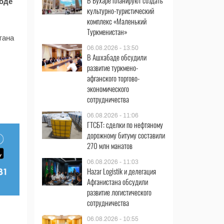
В Бухаре планируют создать
роде
культурно-туристический
комплекс «Маленький
Туркменистан»
тана
06.08.2026 - 13:50
В Ашхабаде обсудили
развитие туркмено-
афганского торгово-
экономического
сотрудничества
06.08.2026 - 11:06
ГТСБТ: сделки по нефтяному
дорожному битуму составили
270 млн манатов
06.08.2026 - 11:03
Hazar Logistik и делегация
Афганистана обсудили
развитие логистического
сотрудничества
06.08.2026 - 10:55