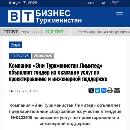
Август 7, 2026
ENG
TM
РУС
Toggl
navig
37,8 ТМТ
рдная, сорт 1 (кг.)
ГТСБТ
Неочищенная глицирризино
Услуги
13.08.2025
25.08.2025
Компания «Эни Туркменистан Лимитед»
объявляет тендер на оказание услуг по
проектированию и инженерной поддержке
14.08.2025 - 13:00
Компания «Эни Туркменистан Лимитед» объявляет
предварительный сбор заявок на участие в тендере
№0122645 на оказание услуг по проектированию и
инженерной поддержке