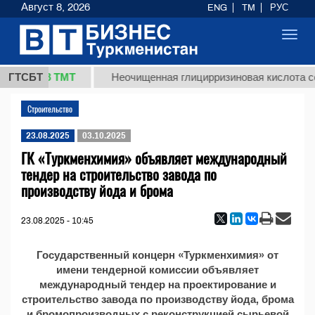
Август 8, 2026
ENG
TM
РУС
Toggl
navig
37,8 ТМТ
кг.)
ГТСБТ
Неочищенная глицирризиновая кислота со
Строительство
23.08.2025
03.10.2025
ГК «Туркменхимия» объявляет международный
тендер на строительство завода по
производству йода и брома
23.08.2025 - 10:45
Государственный концерн «Туркменхимия» от
имени тендерной комиссии объявляет
международный тендер на проектирование и
строительство завода по производству йода, брома
и бромопроизводных с реконструкцией сырьевой