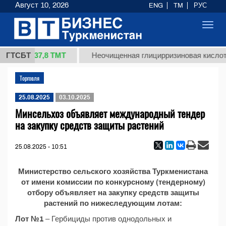
Август 10, 2026
ENG
TM
РУС
Toggl
navig
37,8 ТМТ
1 (кг.)
ГТСБТ
Неочищенная глицирризиновая кислота
Торговля
25.08.2025
03.10.2025
Минсельхоз объявляет международный тендер
на закупку средств защиты растений
25.08.2025 - 10:51
Министерство сельского хозяйства Туркменистана
от имени комиссии по конкурсному (тендерному)
отбору объявляет на закупку средств защиты
растений по нижеследующим лотам:
Лот №1
– Гербициды против однодольных и