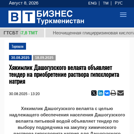
Август 8, 2026
ENG
TM
РУС
Toggl
navig
37,8 ТМТ
 (кг.)
ГТСБТ
Неочищенная глицирризиновая кислота 
Торговля
30.08.2025
18.09.2025
Хякимлик Дашогузского велаята объявляет
тендер на приобретение раствора гипохлорита
натрия
30.08.2025 - 13:20
Хякимлик Дашогузского велаята с целью
надлежащего обеспечения населения Дашогузского
велаята питьевой водой объявляет тендер по
выбору подрядчика на закупку химического
раствора гипохлорита натрия для Дашогузского