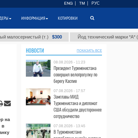
ENG
TM
РУС
ДЕРЫ
ИНФОРМАЦИЯ
КОТИРОВКИ
$300
$
алосернистый (т.)
Йод технический марки "А" (т.)
НОВОСТИ
ПОКАЗАТЬ ВСЕ
08.08.2026 - 11:23
Президент Туркменистана
совершил велопрогулку по
берегу Каспия
07.08.2026 - 17:57
Замглавы МИД
Туркменистана и дипломат
США обсудили двустороннее
сотрудничество
р на
 в
07.08.2026 - 13:45
В Туркменистане
анку