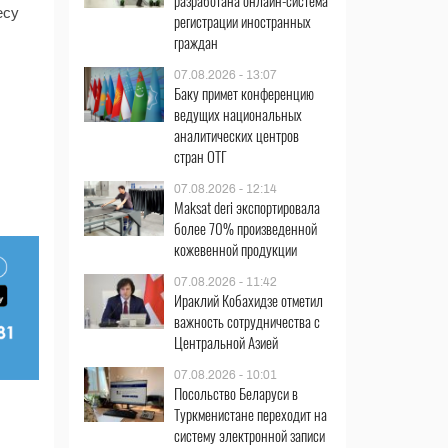
разработана онлайн-система
есу
регистрации иностранных
граждан
07.08.2026 - 13:07
Баку примет конференцию
ведущих национальных
аналитических центров
стран ОТГ
07.08.2026 - 12:14
Maksat deri экспортировала
более 70% произведенной
кожевенной продукции
07.08.2026 - 11:42
Ираклий Кобахидзе отметил
важность сотрудничества с
Центральной Азией
07.08.2026 - 10:01
Посольство Беларуси в
Туркменистане переходит на
систему электронной записи