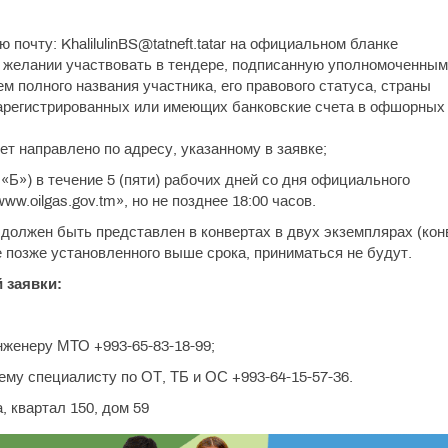
почту: KhalilulinBS@tatneft.tatar на официальном бланке
о желании участвовать в тендере, подписанную уполномоченным
м полного названия участника, его правового статуса, страны
 зарегистрированных или имеющих банковские счета в офшорных
т направлено по адресу, указанному в заявке;
«Б») в течение 5 (пяти) рабочих дней со дня официального
ww.oilgas.gov.tm», но не позднее 18:00 часов.
должен быть представлен в конвертах в двух экземплярах (кон
 позже установленного выше срока, приниматься не будут.
 заявки:
женеру МТО +993-65-83-18-99;
му специалисту по ОТ, ТБ и ОС +993-64-15-57-36.
, квартал 150, дом 59