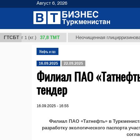
Август 6, 2026
37,8 ТМТ
орт 1 (кг.)
ГТСБТ
Неочищенная глицирризиновая кис
Нефть и газ
16.09.2025
22.09.2025
Филиал ПАО «Татнефть
тендер
16.09.2025 - 16:55
Филиал ПАО «Татнефть» в Туркмениста
разработку экологического паспорта уча
согла