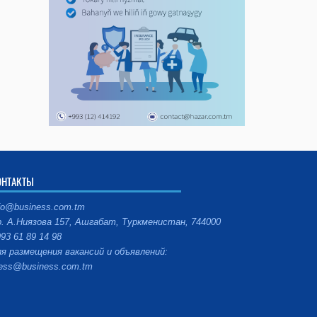
ОНТАКТЫ
fo@business.com.tm
. А.Ниязова 157, Ашгабат, Туркменистан, 744000
93 61 89 14 98
я размещения вакансий и объявлений:
ess@business.com.tm