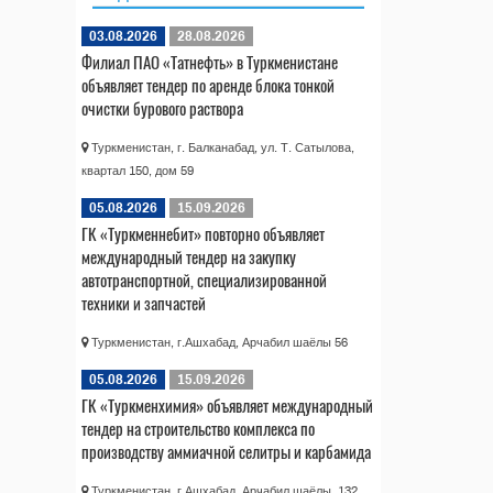
03.08.2026
28.08.2026
Филиал ПАО «Татнефть» в Туркменистане
объявляет тендер по аренде блока тонкой
очистки бурового раствора
Туркменистан, г. Балканабад, ул. Т. Сатылова,
квартал 150, дом 59
05.08.2026
15.09.2026
ГК «Туркменнебит» повторно объявляет
международный тендер на закупку
автотранспортной, специализированной
техники и запчастей
Туркменистан, г.Ашхабад, Арчабил шаёлы 56
05.08.2026
15.09.2026
ГК «Туркменхимия» объявляет международный
тендер на строительство комплекса по
производству аммиачной селитры и карбамида
Туркменистан, г.Ашхабад, Арчабил шаёлы, 132