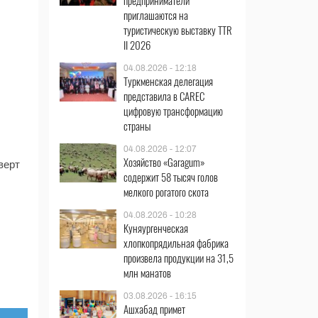
предприниматели
приглашаются на
туристическую выставку TTR
II 2026
04.08.2026 - 12:18
Туркменская делегация
представила в CAREC
цифровую трансформацию
страны
04.08.2026 - 12:07
Хозяйство «Garagum»
верт
содержит 58 тысяч голов
мелкого рогатого скота
04.08.2026 - 10:28
Куняургенческая
хлопкопрядильная фабрика
произвела продукции на 31,5
млн манатов
03.08.2026 - 16:15
Ашхабад примет