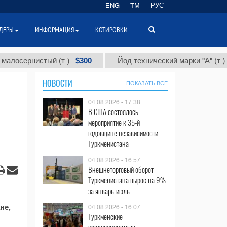
ENG
TM
РУС
ДЕРЫ
ИНФОРМАЦИЯ
КОТИРОВКИ
$300
$86 
сернистый (т.)
Йод технический марки "А" (т.)
НОВОСТИ
ПОКАЗАТЬ ВСЕ
04.08.2026 - 17:38
В США состоялось
мероприятие к 35-й
годовщине независимости
Туркменистана
04.08.2026 - 16:57
Внешнеторговый оборот
Туркменистана вырос на 9%
за январь-июль
не,
04.08.2026 - 16:07
Туркменские