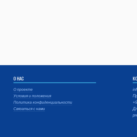
О НАС
К
in
О проекте
Пр
Условия и положения
+9
Политика конфиденциальности
Дл
Связаться с нами
pr