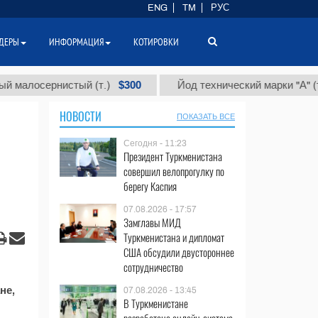
ENG
TM
РУС
ДЕРЫ
ИНФОРМАЦИЯ
КОТИРОВКИ
$300
$
лосернистый (т.)
Йод технический марки "А" (т.)
НОВОСТИ
ПОКАЗАТЬ ВСЕ
Сегодня - 11:23
Президент Туркменистана
совершил велопрогулку по
берегу Каспия
07.08.2026 - 17:57
Замглавы МИД
Туркменистана и дипломат
США обсудили двустороннее
сотрудничество
не,
07.08.2026 - 13:45
В Туркменистане