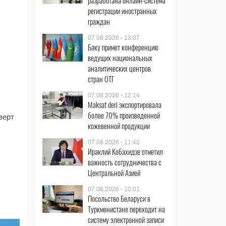
разработана онлайн-система
регистрации иностранных
граждан
07.08.2026 - 13:07
Баку примет конференцию
ведущих национальных
аналитических центров
стран ОТГ
07.08.2026 - 12:14
Maksat deri экспортировала
более 70% произведенной
верт
кожевенной продукции
07.08.2026 - 11:42
Ираклий Кобахидзе отметил
важность сотрудничества с
Центральной Азией
07.08.2026 - 10:01
Посольство Беларуси в
Туркменистане переходит на
систему электронной записи