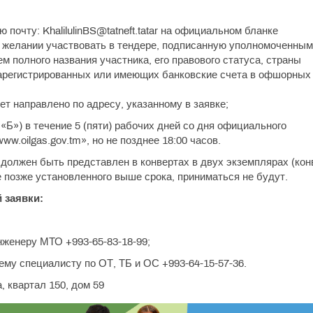
почту: KhalilulinBS@tatneft.tatar на официальном бланке
о желании участвовать в тендере, подписанную уполномоченным
м полного названия участника, его правового статуса, страны
 зарегистрированных или имеющих банковские счета в офшорных
т направлено по адресу, указанному в заявке;
«Б») в течение 5 (пяти) рабочих дней со дня официального
ww.oilgas.gov.tm», но не позднее 18:00 часов.
должен быть представлен в конвертах в двух экземплярах (кон
 позже установленного выше срока, приниматься не будут.
 заявки:
женеру МТО +993-65-83-18-99;
му специалисту по ОТ, ТБ и ОС +993-64-15-57-36.
, квартал 150, дом 59