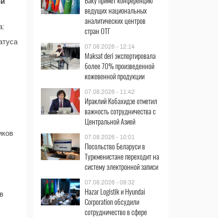
Баку примет конференцию
ой
ведущих национальных
аналитических центров
а:
стран ОТГ
атуса
07.08.2026 - 12:14
Maksat deri экспортировала
более 70% произведенной
кожевенной продукции
07.08.2026 - 11:42
Ираклий Кобахидзе отметил
важность сотрудничества с
Центральной Азией
иков
07.08.2026 - 10:01
Посольство Беларуси в
Туркменистане переходит на
систему электронной записи
07.08.2026 - 09:32
Hazar Logistik и Hyundai
в
Corporation обсудили
сотрудничество в сфере