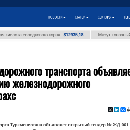
НОВОСТИ
СТАТЬИ
СЕКТОРЫ
ТЕН
$12935,18
слота солодкового корня
Мазут топочный мал
дорожного транспорта объявля
цию железнодорожного
рахс
орта Туркменистана объявляет открытый тендер № ЖД-001 