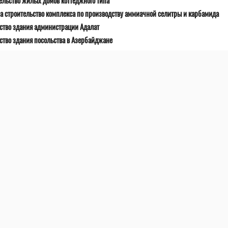
тельство жилых домов коттеджного типа
 строительство комплекса по производству аммиачной селитры и карбамида
ьство здания администрации Адалат
ство здания посольства в Азербайджане