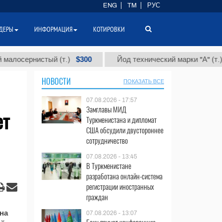
ENG
TM
РУС
ДЕРЫ
ИНФОРМАЦИЯ
КОТИРОВКИ
$300
$86
осернистый (т.)
Йод технический марки "А" (т.)
НОВОСТИ
ПОКАЗАТЬ ВСЕ
07.08.2026 - 17:57
Замглавы МИД
ет
Туркменистана и дипломат
США обсудили двустороннее
сотрудничество
07.08.2026 - 13:45
В Туркменистане
разработана онлайн-система
регистрации иностранных
граждан
на
07.08.2026 - 13:07