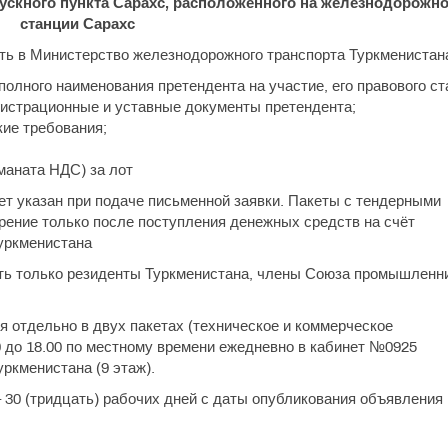
скного пункта Сарахс, расположенного на железнодорожн
станции Сарахс
ть в Министерство железнодорожного транспорта Туркменистан
 полного наименования претендента на участие, его правового ст
егистрационные и уставные документы претендента;
ие требования;
 маната НДС) за лот
т указан при подаче письменной заявки. Пакеты с тендерными
ение только после поступления денежных средств на счёт
уркменистана
ать только резиденты Туркменистана, члены Союза промышленн
 отдельно в двух пакетах (техническое и коммерческое
0 до 18.00 по местному времени ежедневно в кабинет №0925
ркменистана (9 этаж).
 30 (тридцать) рабочих дней с даты опубликования объявления 