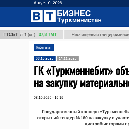
Август 9, 2026
37,8 ТМТ
сорт 1 (кг.)
ГТСБТ
Неочищенная глицирризиновая ки
Нефть и газ
03.10.2025
14.11.2025
ГК «Туркменнебит» об
на закупку материальн
03.10.2025 - 15:15
Государственный концерн «Туркменнеб
открытый тендер №180 на закупку с учас
дистрибьюторами п