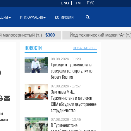
ENG
TM
РУС
ДЕРЫ
ИНФОРМАЦИЯ
КОТИРОВКИ
$300
$86
осернистый (т.)
Йод технический марки "А" (т.)
НОВОСТИ
ПОКАЗАТЬ ВСЕ
08.08.2026 - 11:23
Президент Туркменистана
р
совершил велопрогулку по
берегу Каспия
07.08.2026 - 17:57
Замглавы МИД
Туркменистана и дипломат
США обсудили двустороннее
сотрудничество
ый
ными
07.08.2026 - 13:45
В Туркменистане