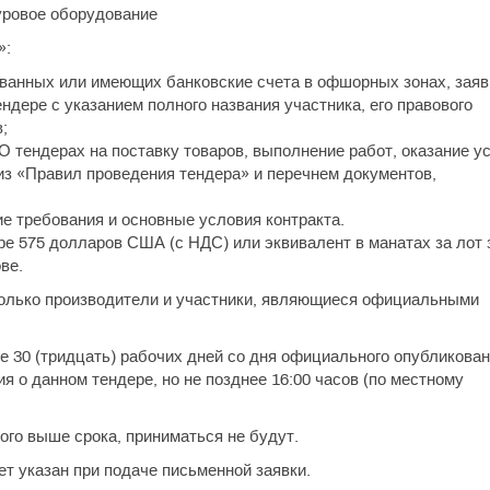
уровое оборудование
»:
рованных или имеющих банковские счета в офшорных зонах, заяв
ндере с указанием полного названия участника, его правового
;
О тендерах на поставку товаров, выполнение работ, оказание у
из «Правил проведения тендера» и перечнем документов,
е требования и основные условия контракта.
ре 575 долларов США (с НДС) или эквивалент в манатах за лот 
ве.
только производители и участники, являющиеся официальными
 30 (тридцать) рабочих дней со дня официального опубликован
 о данном тендере, но не позднее 16:00 часов (по местному
го выше срока, приниматься не будут.
т указан при подаче письменной заявки.