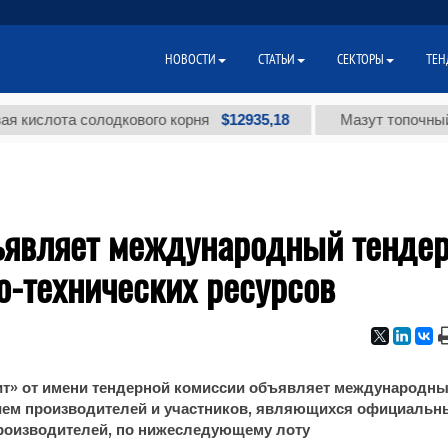
НОВОСТИ
СТАТЬИ
СЕКТОРЫ
ТЕН
$12935,18
слота солодкового корня
Мазут топочный мал
ъявляет международный тенде
о-технических ресурсов
ит» от имени тендерной комиссии объявляет международн
тием производителей и участников, являющихся официаль
роизводителей, по нижеследующему лоту