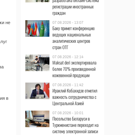
разработана онлайн-система
регистрации иностранных
граждан
ки не
07.08.2026 - 13:07
Баку примет конференцию
ведущих национальных
аналитических центров
слуг
стран ОТГ
07.08.2026 - 12:14
Maksat deri экспортировала
за
более 70% произведенной
кожевенной продукции
07.08.2026 - 11:42
Ираклий Кобахидзе отметил
важность сотрудничества с
ия в
Центральной Азией
07.08.2026 - 10:01
Посольство Беларуси в
Туркменистане переходит на
систему электронной записи