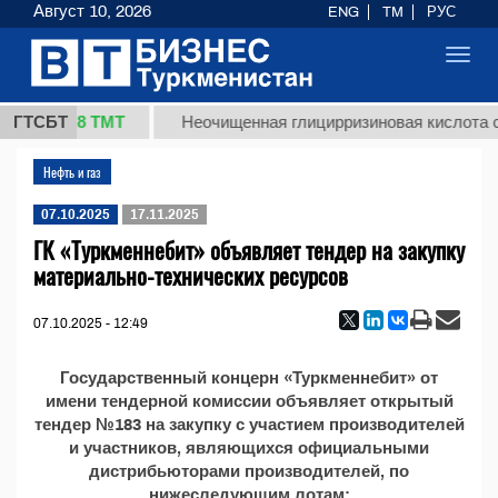
Август 10, 2026
ENG
TM
РУС
Toggl
navig
37,8 ТМТ
кг.)
ГТСБТ
Неочищенная глицирризиновая кислота со
Нефть и газ
07.10.2025
17.11.2025
ГК «Туркменнебит» объявляет тендер на закупку
материально-технических ресурсов
07.10.2025 - 12:49
Государственный концерн «Туркменнебит» от
имени тендерной комиссии объявляет открытый
тендер №183 на закупку с участием производителей
и участников, являющихся официальными
дистрибьюторами производителей, по
нижеследующим лотам: