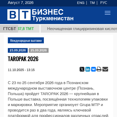
Август 7, 2026
ENG
TM
РУС
Toggl
navig
37,8 ТМТ
1 (кг.)
ГТСБТ
Неочищенная глицирризиновая кислота
Международные выставки
23.09.2026
25.09.2026
TAROPAK 2026
11.10.2025 - 13:15
С 23 по 25 сентября 2026 года в Познанском
международном выставочном центре (Познань,
Польша) пройдет TAROPAK 2026 — крупнейшая в
Польше выставка, посвящённая технологиям упаковки
и маркировки. Мероприятие организует Grupa MTP и
проводится раз в два года, являясь ключевой
платформой для профессионалов различных отраслей,