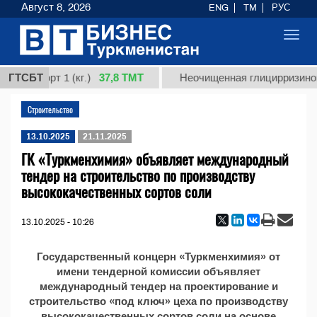
Август 8, 2026
ENG
TM
РУС
Toggl
navig
37,8 ТМТ
ная, сорт 1 (кг.)
ГТСБТ
Неочищенная глицирризинова
Строительство
13.10.2025
21.11.2025
ГК «Туркменхимия» объявляет международный
тендер на строительство по производству
высококачественных сортов соли
13.10.2025 - 10:26
Государственный концерн «Туркменхимия» от
имени тендерной комиссии объявляет
международный тендер на проектирование и
строительство «под ключ» цеха по производству
высококачественных сортов соли на основе