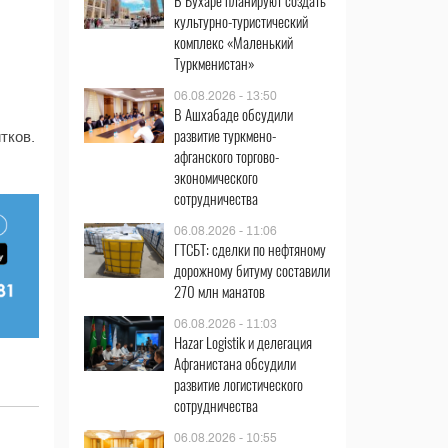
В Бухаре планируют создать
культурно-туристический
комплекс «Маленький
Туркменистан»
06.08.2026 - 13:50
В Ашхабаде обсудили
развитие туркмено-
тков.
афганского торгово-
экономического
сотрудничества
06.08.2026 - 11:06
ГТСБТ: сделки по нефтяному
дорожному битуму составили
270 млн манатов
06.08.2026 - 11:03
Hazar Logistik и делегация
Афганистана обсудили
развитие логистического
сотрудничества
06.08.2026 - 10:55