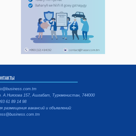
ОНТАКТЫ
fo@business.com.tm
. А.Ниязова 157, Ашгабат, Туркменистан, 744000
93 61 89 14 98
я размещения вакансий и объявлений:
ess@business.com.tm