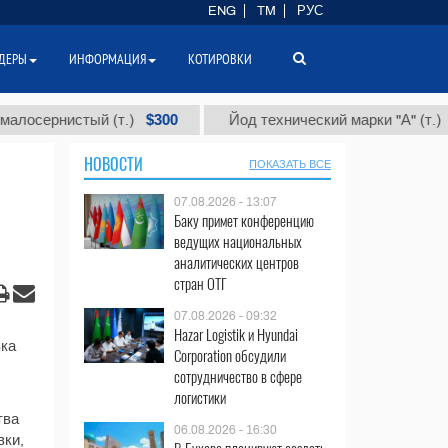
ENG
TM
РУС
ДЕРЫ
ИНФОРМАЦИЯ
КОТИРОВКИ
$300
$86 
ернистый (т.)
Йод технический марки "А" (т.)
НОВОСТИ
ПОКАЗАТЬ ВСЕ
07.08.2026 - 13:07
Баку примет конференцию
ведущих национальных
аналитических центров
стран ОТГ
07.08.2026 - 09:32
Hazar Logistik и Hyundai
вка
Corporation обсудили
сотрудничество в сфере
логистики
тва
06.08.2026 - 16:30
вки,