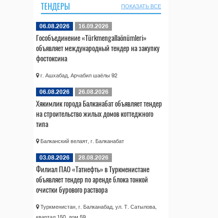
ТЕНДЕРЫ
ПОКАЗАТЬ ВСЕ
06.08.2026
16.09.2026
Гособъединение «Türkmengallaönümleri»
объявляет международный тендер на закупку
фостоксина
г. Ашхабад, Арчабил шаёлы 92
06.08.2026
26.08.2026
Хякимлик города Балканабат объявляет тендер
на строительство жилых домов коттеджного
типа
Балканский велаят, г. Балканабат
03.08.2026
28.08.2026
Филиал ПАО «Татнефть» в Туркменистане
объявляет тендер по аренде блока тонкой
очистки бурового раствора
Туркменистан, г. Балканабад, ул. Т. Сатылова,
квартал 150, дом 59