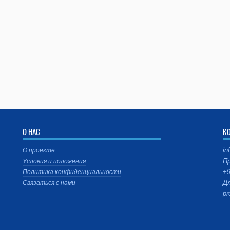
О НАС
К
in
О проекте
Пр
Условия и положения
+9
Политика конфиденциальности
Дл
Связаться с нами
pr