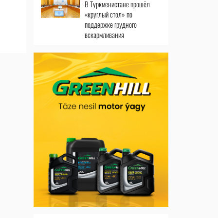
В Туркменистане прошёл
«круглый стол» по
поддержке грудного
вскармливания