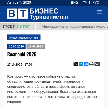
Август 7, 2026
ENG
TM
РУС
Toggl
navig
37,8 ТМТ
1 (кг.)
ГТСБТ
Неочищенная глицирризиновая кислота
Международные выставки
16.06.2026
19.06.2026
Rosmould 2026
27.10.2025 - 17:26
Rosmould — ключевое событие отрасли,
объединяющее производителей, инженеров и
специалистов в области пресс-форм, штампов,
инструментов и оборудования. Выставка охватывает
все этапы технологического цикла: от идеи до готового
изделия.