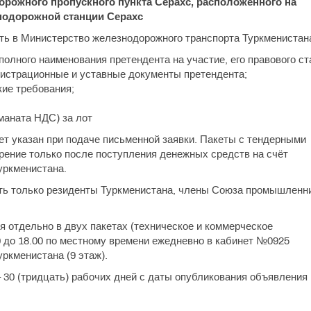
рожного пропускного пункта Серахс, расположенного на
нодорожной станции Серахс
ть в Министерство железнодорожного транспорта Туркменистан
 полного наименования претендента на участие, его правового ст
егистрационные и уставные документы претендента;
ие требования;
 маната НДС) за лот
т указан при подаче письменной заявки. Пакеты с тендерными
ение только после поступления денежных средств на счёт
уркменистана.
ать только резиденты Туркменистана, члены Союза промышленн
 отдельно в двух пакетах (техническое и коммерческое
0 до 18.00 по местному времени ежедневно в кабинет №0925
ркменистана (9 этаж).
 30 (тридцать) рабочих дней с даты опубликования объявления 