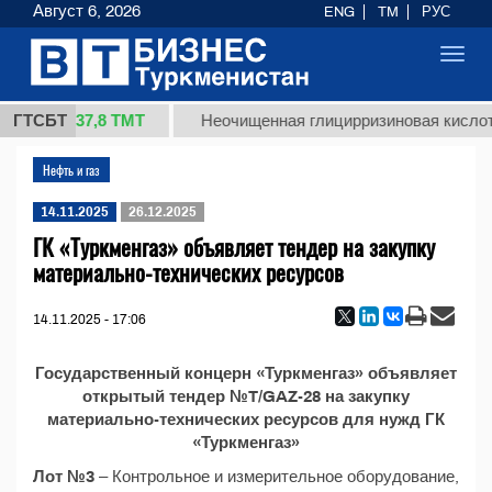
Август 6, 2026
ENG
TM
РУС
Toggl
navig
37,8 ТМТ
1 (кг.)
ГТСБТ
Неочищенная глицирризиновая кислота
Нефть и газ
14.11.2025
26.12.2025
ГК «Туркменгаз» объявляет тендер на закупку
материально-технических ресурсов
14.11.2025 - 17:06
Государственный концерн «Туркменгаз» объявляет
открытый тендер №T/GAZ-28 на закупку
материально-технических ресурсов для нужд ГК
«Туркменгаз»
Лот №3
– Контрольное и измерительное оборудование,